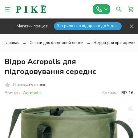
Затримка по відправці до 5 днів
Магазин працює
Главная
Снасти для фидерной ловли
Ведра для прикормки
Відро Acropolis для
підгодовування середнє
Написать отзыв
Бренды:
Acropolis
Артикул:
ВР-1б