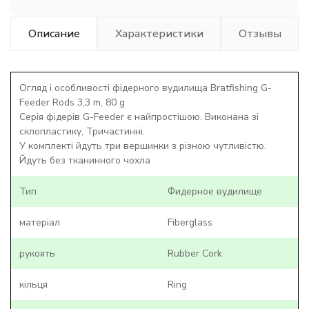
Описание
Характеристики
Отзывы
Огляд і особливості фідерного вудилища Bratfishing G-
Feeder Rods 3,3 m, 80 g
Серія фідерів G-Feeder є найпростішою. Виконана зі
склопластику, Тричастинні.
У комплекті йдуть три вершинки з різною чутливістю.
Йдуть без тканинного чохла
Тип
Фидерное вудилище
матеріал
Fiberglass
рукоять
Rubber Cork
кільця
Ring