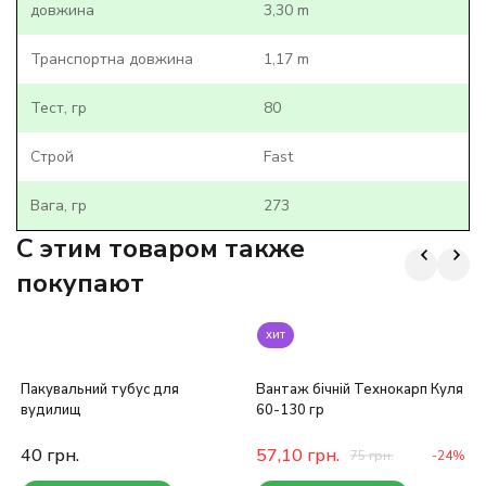
довжина
3,30 m
Транспортна довжина
1,17 m
Тест, гр
80
Строй
Fast
Вага, гр
273
C этим товаром также
покупают
хит
Пакувальний тубус для
Вантаж бічній Технокарп Куля
вудилищ
60-130 гр
40
грн.
57,10
грн.
75
грн.
-24%