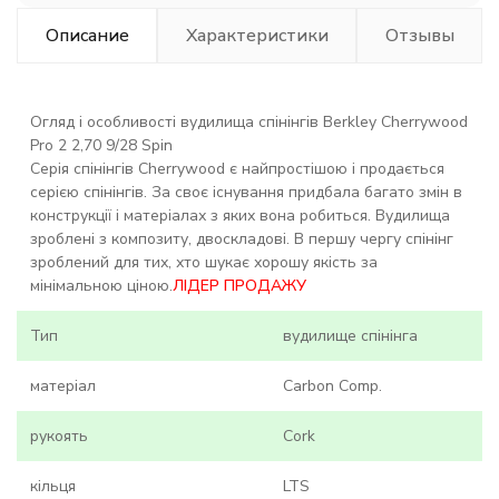
Описание
Характеристики
Отзывы
Огляд і особливості вудилища спінінгів Berkley Cherrywood
Pro 2 2,70 9/28 Spin
Серія спінінгів Cherrywood є найпростішою і продається
серією спінінгів. За своє існування придбала багато змін в
конструкції і матеріалах з яких вона робиться. Вудилища
зроблені з композиту, двоскладові. В першу чергу спінінг
зроблений для тих, хто шукає хорошу якість за
мінімальною ціною.
ЛІДЕР ПРОДАЖУ
Тип
вудилище спінінга
матеріал
Carbon Comp.
рукоять
Cork
кільця
LTS