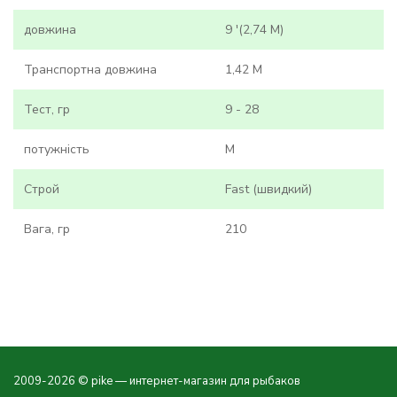
довжина
9 '(2,74 M)
Транспортна довжина
1,42 M
Тест, гр
9 - 28
потужність
M
Строй
Fast (швидкий)
Вага, гр
210
2009-2026 © pike — интернет-магазин для рыбаков