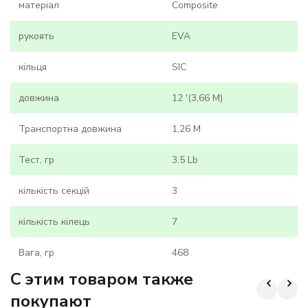
матеріал
Composite
рукоять
EVA
кільця
SIC
довжина
12 '(3,66 M)
Транспортна довжина
1,26 M
Тест, гр
3.5 Lb
кількість секцій
3
кількість кілець
7
Вага, гр
468
C этим товаром также
покупают