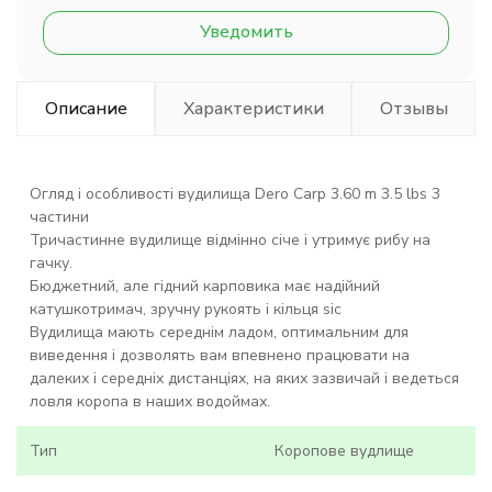
Уведомить
Описание
Характеристики
Отзывы
Огляд і особливості вудилища Dero Carp
3.60 m 3.5 lbs 3
частини
Тричастинне вудилище відмінно січе і утримує рибу на
гачку.
Бюджетний, але гідний карповика має надійний
катушкотримач, зручну рукоять і кільця sic
Вудилища мають середнім ладом, оптимальним для
виведення і дозволять вам впевнено працювати на
далеких і середніх дистанціях, на яких зазвичай і ведеться
ловля коропа в наших водоймах.
Тип
Коропове вудлище