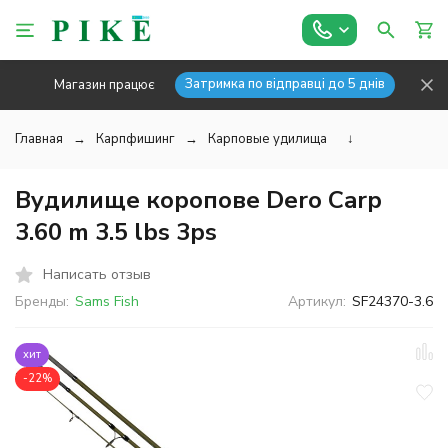
Затримка по відправці до 5 днів
Магазин працює
Главная
Карпфишинг
Карповые удилища
↓
Вудилище коропове Dero Carp
3.60 m 3.5 lbs 3ps
Написать отзыв
Бренды:
Sams Fish
Артикул:
SF24370-3.6
хит
-22%