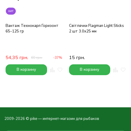
хит
Вантаж Технокарп Горизонт
Світлячки Flagman Light Sticks
65-125 гр
2 шт 3.0x25 мм
54,35
грн.
15
грн.
60
грн.
-37%
В корзину
В корзину
2009-2026 © pike — интернет-магазин для рыбаков