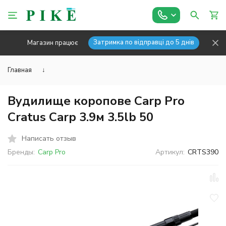
Затримка по відправці до 5 днів
Магазин працює
Главная
↓
Вудилище коропове Carp Pro
Cratus Carp 3.9м 3.5lb 50
Написать отзыв
Бренды:
Carp Pro
Артикул:
CRTS390