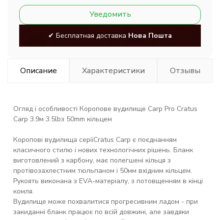
Уведомить
✔ Бесплатная доставка
Нова Пошта
Описание
Характеристики
Отзывы
Огляд і особливості Коропове вудилище
Carp Pro Cratus
Carp 3.9м 3.5lb
з 50mm
кільцем
Коропові вудилища серії
Cratus Carp
є поєднанням
класичного стилю і нових технологічних рішень. Бланк
виготовлений з карбону, має полегшені кільця з
протівозахлестним тюльпаном і 50мм вхідним кільцем.
Рукоять виконана з EVA-матеріалу, з потовщенням в кінці
комля.
Вудилище може похвалитися прогресивним ладом - при
закиданні бланк працює по всій довжині, але завдяки