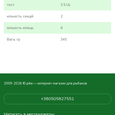
тест
3.5 Lb
кількість секцій
2
кількість кілець
6
Вага, гр
345
2009-2026 © pike — интернет-магазин для рыбаков
+380505827551
Написать в мессенджеры: