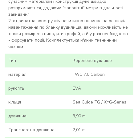
сучасним матеріалам і конструкції дуже швидко
розпрямляється, додаючи "заповітні" метри в дальності
закидання.
2-х приватна конструкція позитивно впливає на розподіл
навантаження по бланку вудилища, даючи можливість не
тільки розмірено виводити трофей, а й у разі необхідності
- форсувати події. Комплектується м'яким тканинним
чохлом.
Тип
Коропове вудлище
матеріал
FWC 7.0 Carbon
рукоять
EVA
кільця
Sea Guide TG / XYG-Series
довжина
3,90 m
Транспортна довжина
2,01 m