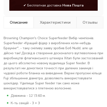
✔ Бесплатная доставка
Нова Пошта
Описание
Характеристики
Отзывы
Browning Champion's Choice Superfeeder Вибір чемпіонів.
Superfeeder «Кращий фідер з вироблених коли-небудь
Браунінг", - таку сміливу заяву зробив Боб Nudd, але це
дійсно так! Досвід в створення досконалого вуглеволокна при
виробництві флагманського штекера Xitan були застосований
до цього абсолютно новому вудилища Super feeder. В
результаті ми домоглися точності при далеких закинув і
чудової роботи бланка на виведення. Верхні пропускні кільця
Fuji збільшення діаметра, дозволяють використовувати
шоклідер. Удилище Super feeder так само може
використовуватися з плетеною волосінню.
Довжина - 12 '/3.60 м.
К-ть секцій - 3 + 3