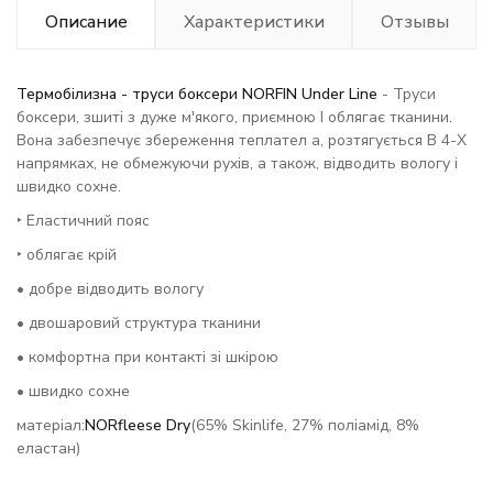
Описание
Характеристики
Отзывы
Термобілизна - труси боксери NORFIN Under Line
- Труси
боксери, зшиті з дуже м'якого, приємною І облягає тканини.
Вона забезпечує збереження теплател а, розтягується В 4-Х
напрямках, не обмежуючи рухів, а також, відводить вологу і
швидко сохне.
‣ Еластичний пояс
‣ облягає крій
• добре відводить вологу
• двошаровий структура тканини
• комфортна при контакті зі шкірою
• швидко сохне
матеріал:
NORfleese Dry
(65% Skinlife, 27% поліамід, 8%
еластан)