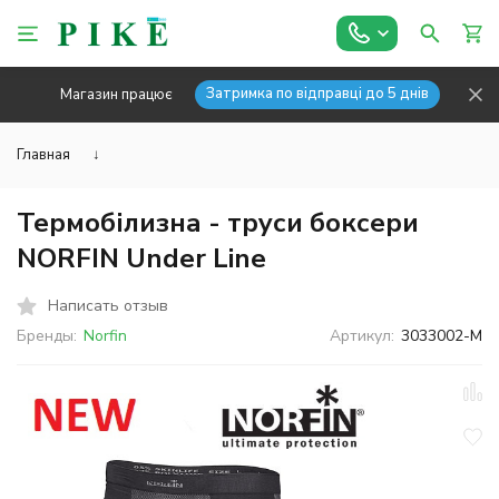
Затримка по відправці до 5 днів
Магазин працює
Главная
↓
Термобілизна - труси боксери
NORFIN Under Line
Написать отзыв
Бренды:
Norfin
Артикул:
3033002-M