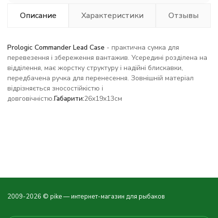
Описание
Характеристики
Отзывы
Prologic Commander Lead Case
- практична сумка для
перевезення і збереження вантажив. Усередині розділена на
відділення, має жорстку структуру і надійні блискавки,
передбачена ручка для перенесення. Зовнішній матеріал
відрізняється зносостійкістю і
довговічністю.
Габарити:
26x19x13см
2009-2026 © pike — интернет-магазин для рыбаков