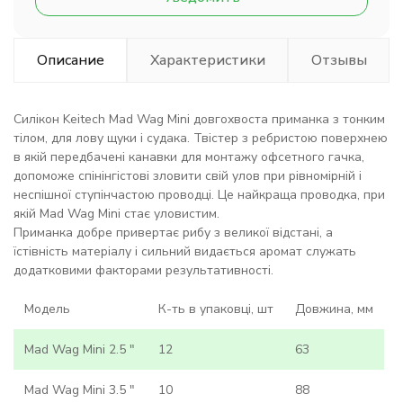
Описание
Характеристики
Отзывы
Силікон Keitech Mad Wag Mini довгохвоста приманка з тонким
тілом, для лову щуки і судака. Твістер з ребристою поверхнею
в якій передбачені канавки для монтажу офсетного гачка,
допоможе спінінгістові зловити свій улов при рівномірній і
неспішної ступінчастою проводці. Це найкраща проводка, при
якій Mad Wag Mini стає уловистим.
Приманка добре привертає рибу з великої відстані, а
їстівність матеріалу і сильний видається аромат служать
додатковими факторами результативності.
Модель
К-ть в упаковці, шт
Довжина, мм
Mad Wag Mini 2.5 "
12
63
Mad Wag Mini 3.5 "
10
88