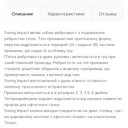
Описание
Характеристики
Отзывы
Swing Impact являє собою виброхвост з подовження
ребристим тілом. Тіло приманки має оригінальну форму,
перетин відрізняється в передній (А) і задньої (В) частини
приманки, що надає їй особливу гру.
П'ятка виброхвоста дуже рухлива і включається в гру при
самій повільній проводці. Ребристість на тілі приманки
створює додаткові обурення у водному середовищі, що
привертають хижака з великої відстані.
Swing Impact виготовлений з дуже м'якого «їстівного»
силікону, просоченого аттрактантом.
Приманка випускається в в розмірах 2, 3, 3.5, 4 дюйма.
Чотиридюймовим варіант відрізняється від менших наявністю
прорізи для офсетного гачка.
Swing Impact можна використовувати як на джиг-голівці, так і
на шарнірному монтажі з офсетної гачком і на класичному
Техасі.