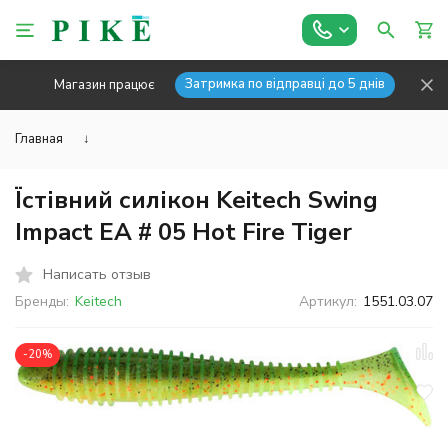
Затримка по відправці до 5 днів
Магазин працює
Главная
↓
Їстівний силікон Keitech Swing
Impact EA # 05 Hot Fire Tiger
Написать отзыв
Бренды:
Keitech
Артикул:
1551.03.07
-20%