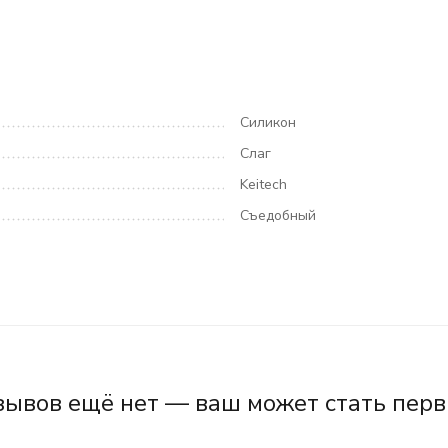
Силикон
Слаг
Keitech
Съедобный
зывов ещё нет — ваш может стать перв