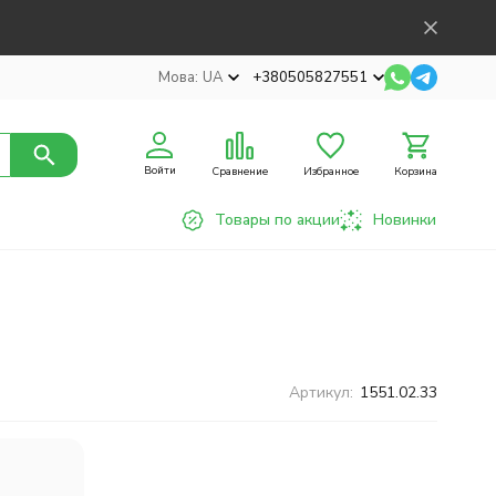
Мова:
UA
+380505827551
Войти
Сравнение
Избранное
Корзина
Товары по акции
Новинки
Артикул:
1551.02.33