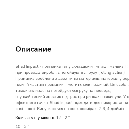
Описание
Shad Impact - приманка типу складаючи, імітація малька. 
при проводці виробляє погойдуються руху (rolling action).
Приманка зроблена з двох типів матеріалів: матеріал у верх
нижній частині приманки - містить сіль і важчий. Ця особ
також впливає на погойдуються руху на проводці.
Гнучкий тонкий хвостик підіграє при ривках і підкинули. У
офсетного гачка. Shad Impact підходить для використання н
спліт-шоті. Випускається в трьох розмірах: 2, 3, 4 дюймів.
Кількість в упаковці:
12 - 2 "
10 - 3 "