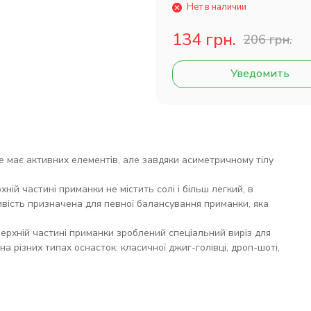
Нет в наличии
134 грн.
206 грн.
Уведомить
Не має активних елементів, але завдяки асиметричному тілу
ній частині приманки не містить солі і більш легкий, в
ливість призначена для певної балансування приманки, яка
 верхній частині приманки зроблений спеціальний виріз для
а різних типах оснасток: класичної джиг-голівці, дроп-шоті,