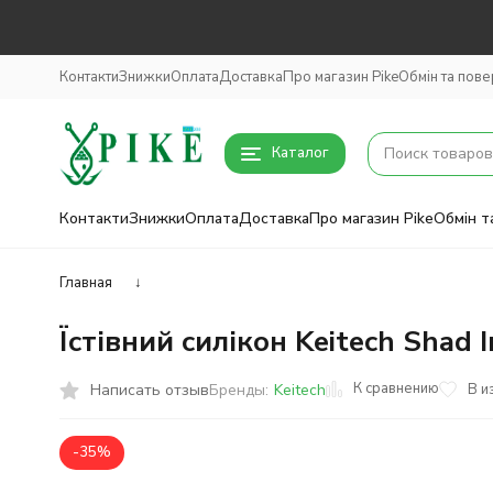
Контакти
Знижки
Оплата
Доставка
Про магазин Pike
Обмін та пов
Каталог
Контакти
Знижки
Оплата
Доставка
Про магазин Pike
Обмін т
Главная
↓
Їстівний силікон Keitech Shad 
К сравнению
Написать отзыв
В и
Бренды:
Keitech
-35%