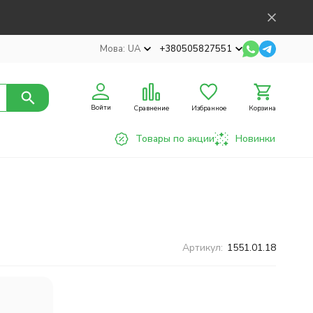
Мова:
UA
+380505827551
Войти
Сравнение
Избранное
Корзина
Товары по акции
Новинки
Артикул:
1551.01.18