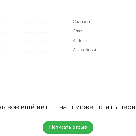
Силикон
Слаг
Keitech
Съедобный
зывов ещё нет — ваш может стать перв
Написать отзыв