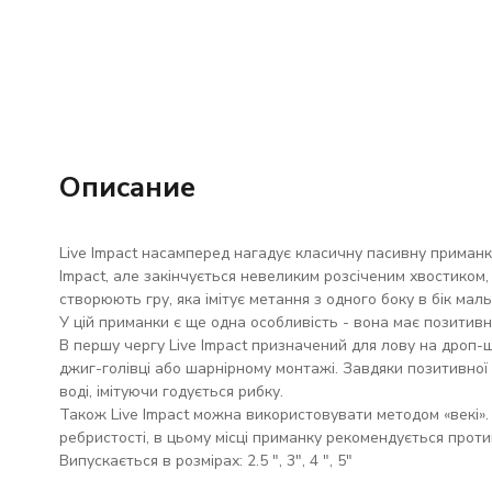
Описание
Live Impact насамперед нагадує класичну пасивну приманк
Impact, але закінчується невеликим розсіченим хвостиком,
створюють гру, яка імітує метання з одного боку в бік маль
У цій приманки є ще одна особливість - вона має позитивн
В першу чергу Live Impact призначений для лову на дроп-
джиг-голівці або шарнірному монтажі. Завдяки позитивної
воді, імітуючи годується рибку.
Також Live Impact можна використовувати методом «векі».
ребристості, в цьому місці приманку рекомендується проти
Випускається в розмірах: 2.5 ", 3", 4 ", 5"