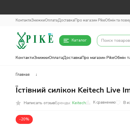
Контакти
Знижки
Оплата
Доставка
Про магазин Pike
Обмін та пов
Каталог
Контакти
Знижки
Оплата
Доставка
Про магазин Pike
Обмін т
Главная
↓
Їстівний силікон Keitech Live 
К сравнению
Написать отзыв
В и
Бренды:
Keitech
-20%