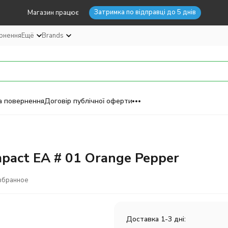
Затримка по відправці до 5 днів
Магазин працює
ернення
Ещё
Brands
а повернення
Договір публічної оферти
Impact EA # 01 Orange Pepper
збранное
Доставка 1-3 дні: