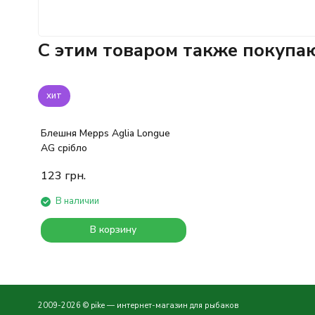
C этим товаром также покупа
хит
Блешня Mepps Aglia Longue
AG срібло
123
грн.
В наличии
В корзину
2009-2026 © pike — интернет-магазин для рыбаков