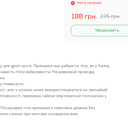
Нет в наличии
188 грн.
235 грн.
Уведомить
у для дроп-шота. Приманка має ребристе тіло, як у Swing
 замість п'яти виброхвоста. На ривковой проводці
ка.
у плавучість.
шот, але з успіхом може використовуватися на звичайній
 плавучості, приманка займає вертикальне положення у
 Посередині тіла приманки є невелика ділянка без
кати гачком при монтажі оснащення векі.