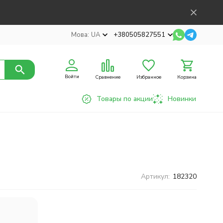
Мова:
UA
+380505827551
Войти
Сравнение
Избранное
Корзина
Товары по акции
Новинки
Артикул:
182320