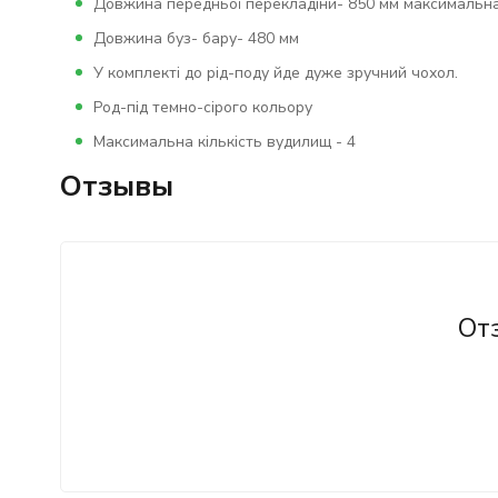
Довжина передньої перекладіни- 850 мм максимальна,
Довжина буз- бару- 480 мм
У комплекті до рід-поду йде дуже зручний чохол.
Род-під темно-сірого кольору
Максимальна кількість вудилищ - 4
Отзывы
От