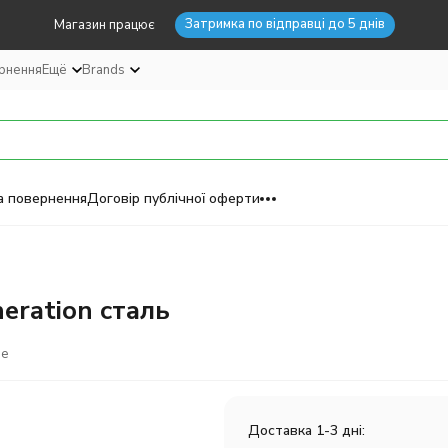
Затримка по відправці до 5 днів
Магазин працює
ернення
Ещё
Brands
а повернення
Договір публічної оферти
eration сталь
ое
Доставка 1-3 дні: