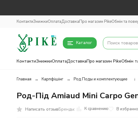
Контакти
Знижки
Оплата
Доставка
Про магазин Pike
Обмін та пов
Каталог
Контакти
Знижки
Оплата
Доставка
Про магазин Pike
Обмін т
Главная
Карпфішінг
Род Поды и комплектующие
↓
Род-Під Amiaud Mini Carpo Gen
К сравнению
Написать отзыв
В избранн
Бренды: