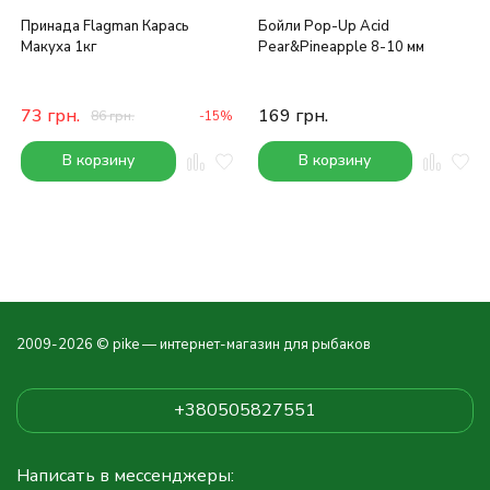
Принада Flagman Карась
Бойли Pop-Up Acid
Макуха 1кг
Pear&Pineapple 8-10 мм
73
грн.
169
грн.
86
грн.
-15%
В корзину
В корзину
2009-2026 © pike — интернет-магазин для рыбаков
+380505827551
Написать в мессенджеры: