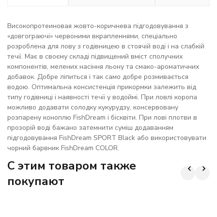
Високопротеиновая жовто-коричнева підгодовування з
«довгограючі» червоними вкрапленнями, спеціально
розроблена для лову з годівницею в стоячій воді і на слабкій
течії. Має в своєму складі підвищений вміст сполучних
компонентів, мелених насіння льону та смако-ароматичних
добавок. Добре ліпиться і так само добре розмивається
водою. Оптимальна консистенція прикормки залежить від
типу годівниці і наявності течії у водоймі. При ловлі коропа
можливо додавати солодку кукурудзу, консервовану
розпарену коноплю FishDream і бісквіти. При лові плотви в
прозорій воді бажано затемнити суміш додаванням
підгодовування FishDream SPORT Black або використовувати
чорний барвник FishDream COLOR.
C этим товаром также
покупают