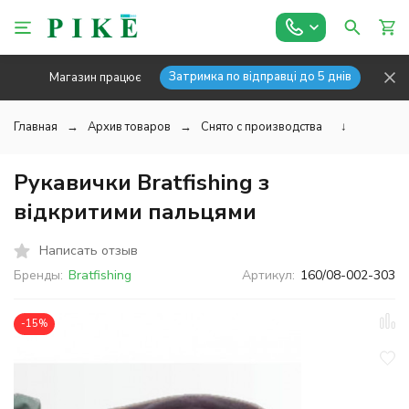
Затримка по відправці до 5 днів
Магазин працює
Главная
Архив товаров
Снято с производства
↓
Рукавички Bratfishing з
відкритими пальцями
Написать отзыв
Бренды:
Bratfishing
Артикул:
160/08-002-303
-15%