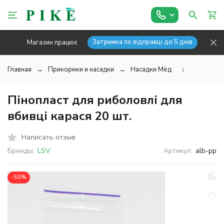
Затримка по відправці до 5 днів
Магазин працює
Главная
Прикормки и насадки
Насадки Мёд
↓
Пінопласт для риболовлі для
вбивці карася 20 шт.
Написать отзыв
Бренды:
LSV
Артикул:
alb-pp
-50%