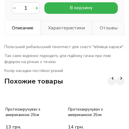
В корзину
Описание
Характеристики
Отзывы
Польський рибальський пінопласт для снасті "вбивця карася".
Так само відмінно підходить для підйому гачка при лові
фідером на річках з течією.
Колір насадки постійної різний.
Похожие товары
Протизакручувач з
Протизакручувач з
американкою 20см
американкою 25см
13
грн.
14
грн.