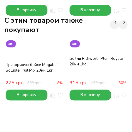
В корзину
В корзину
C этим товаром также
покупают
хит
хит
Бойли Richworth Plum Royale
20мм 1kg
Прикормочні бойли Megabait
Soluble Fruit Mix 20мм 1кг
275
грн.
315
грн.
300
грн.
-8%
450
грн.
-30%
В корзину
В корзину