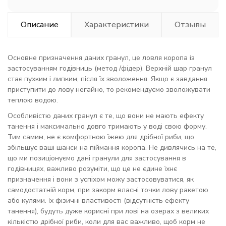
Описание
Характеристики
Отзывы
Основне призначення даних гранул, це ловля коропа із
застосуванням годівниць (метод /фідер). Верхній шар гранул
стає пухким і липким, після їх зволоження. Якщо є завдання
приступити до лову негайно, то рекомендуємо зволожувати
теплою водою.
Особливістю даних гранул є те, що вони не мають ефекту
танення і максимально довго тримають у воді свою форму.
Тим самим, не є комфортною їжею для дрібної риби, що
збільшує ваші шанси на піймання коропа. Не дивлячись на те,
що ми позиціонуємо дані гранули для застосування в
годівницях, важливо розуміти, що це не єдине їхнє
призначення і вони з успіхом можу застосовуватися, як
самодостатній корм, при закорм власні точки лову ракетою
або кулями. Їх фізичні властивості (відсутність ефекту
танення), будуть дуже корисні при лові на озерах з великих
кількістю дрібної риби, коли для вас важливо, щоб корм не