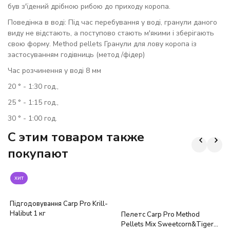
був з'їдений дрібною рибою до приходу коропа.
Поведінка в воді: Під час перебування у воді, гранули даного
виду не відстають, а поступово стають м'якими і зберігають
свою форму. Method pellets Гранули для лову коропа із
застосуванням годівниць (метод /фідер)
Час розчинення у воді 8 мм
20 ° - 1:30 год.,
25 ° - 1:15 год.,
30 ° - 1:00 год.
C этим товаром также
покупают
хит
Підгодовування Carp Pro Krill-
Halibut 1 кг
Пелетс Carp Pro Method
Pellets Mix Sweetcorn&Tiger