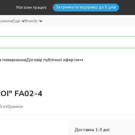
Затримка по відправці до 5 днів
Магазин працює
ернення
Ещё
Brands
а повернення
Договір публічної оферти
ROI" FA02-4
В избранное
Доставка 1-3 дні: