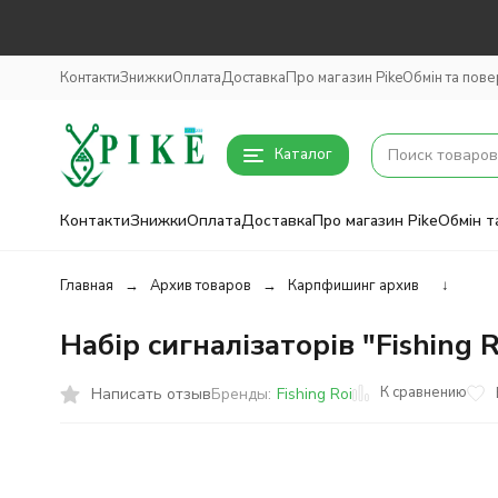
Контакти
Знижки
Оплата
Доставка
Про магазин Pike
Обмін та пов
Каталог
Контакти
Знижки
Оплата
Доставка
Про магазин Pike
Обмін т
Главная
Архив товаров
Карпфишинг архив
↓
Набір сигналізаторів "Fishing 
К сравнению
Написать отзыв
Бренды:
Fishing Roi