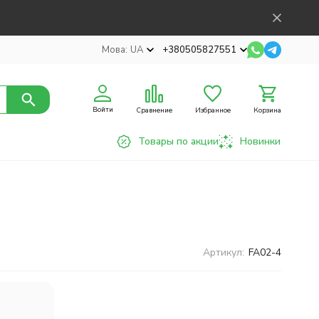
Мова:
UA
+380505827551
Войти
Сравнение
Избранное
Корзина
Товары по акции
Новинки
Артикул:
FA02-4