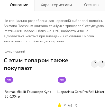
Описание
Характеристики
Отзывы
Це спеціально розроблена для короповій риболовлі волосінь
Shimano Technium (шимано техніум) з тришарової структурою.
Розтяжність волосіні близько 12%, набагато чіткіше
відчувається контакт при виведенні і клювання. Висока
зносостійкість і стійкість до стирання.
Колір чорний
C этим товаром также
покупают
хит
хит
Вантаж бічній Технокарп Куля
Шароліпка Carp Pro Ball Maker
60-130 гр
5.0
(1)