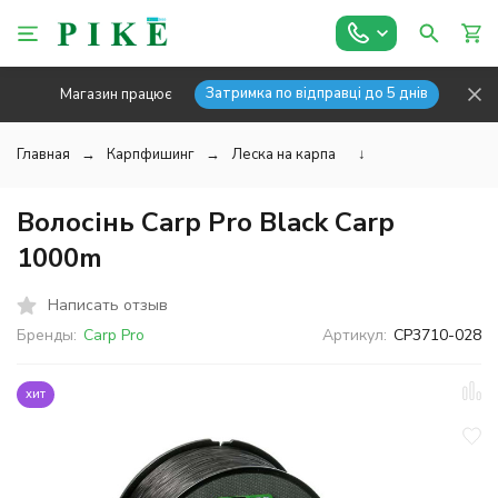
Затримка по відправці до 5 днів
Магазин працює
Главная
Карпфишинг
Леска на карпа
↓
Волосінь Carp Pro Black Carp
1000m
Написать отзыв
Бренды:
Carp Pro
Артикул:
CP3710-028
хит