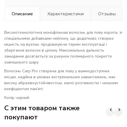
Описание
Характеристики
Отзывы
Високотехнологічна монофільная волосінь для лову коропа, зі
спеціальними добавками нейлону, що додатково створює
міцність на вузлах, продовжуючи термін експлуатації і
зберігання волосіні в цілому. Максимальна дальність
закидання досягається за рахунок полімерного покриття
зовнішнього шару.
Волосінь Carp Pro створена для лову у важкодоступних
місцях, надійна в умовах екстремальних навантажень, має
високу абразівоустойчівостью, малої розтяжністю і низьким
коефіцієнтом пам'яті.
Колір чорний.
C этим товаром также
покупают