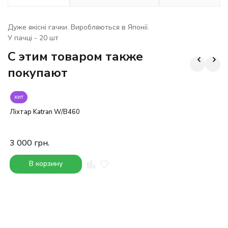
Дуже якісні гачки. Виробляються в Японії.
У пачці - 20 шт
C этим товаром также
покупают
хит
Ліхтар Katran W/B460
3 000
грн.
В корзину