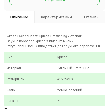
Уведомить
Описание
Характеристики
Отзывы
Огляд і особливості крісла Bratfishing Armchair
Зручне коропове крісло з підлокітниками.
Регульовані ноги. Складається для зручного перевезення
Тип
крісло
матеріал
Алюміній + тканина
Розміри, см
49х75х18
колір
темно-зелений
вага, кг
5