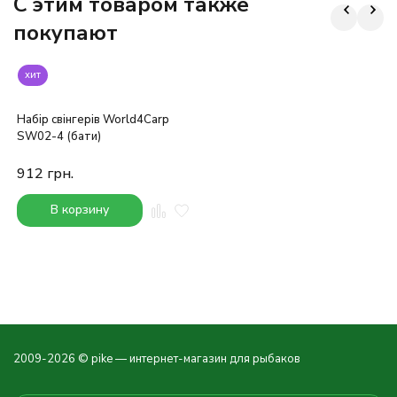
C этим товаром также
покупают
хит
Набір свінгерів World4Carp
SW02-4 (бати)
912
грн.
В корзину
2009-2026 © pike — интернет-магазин для рыбаков