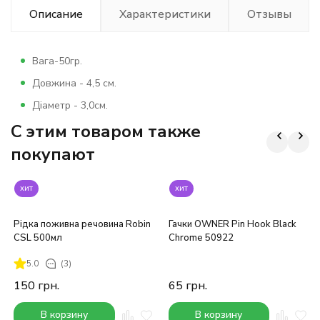
Описание
Характеристики
Отзывы
Вага-50гр.
Довжина - 4,5 см.
Діаметр - 3,0см.
C этим товаром также
покупают
хит
хит
Рідка поживна речовина Robin
Гачки OWNER Pin Hook Black
CSL 500мл
Chrome 50922
5.0
(3)
150
грн.
65
грн.
В корзину
В корзину