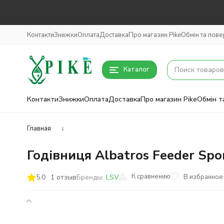
Контакти
Знижки
Оплата
Доставка
Про магазин Pike
Обмін та пов
Каталог
Контакти
Знижки
Оплата
Доставка
Про магазин Pike
Обмін т
Главная
↓
Годівниця Albatros Feeder Spo
К сравнению
5.0
1 отзыв
В избранное
Бренды:
LSV