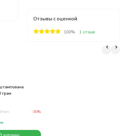
Отзывы с оценкой
100%
1 отзыв
 штампована
0 грам
0
грн.
-30%
ии
В корзину