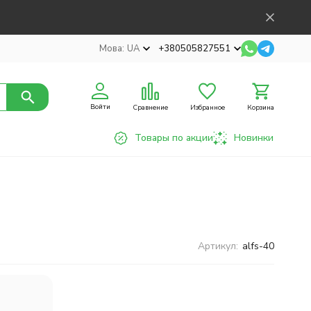
Мова:
UA
+380505827551
Войти
Сравнение
Избранное
Корзина
Товары по акции
Новинки
Артикул:
alfs-40