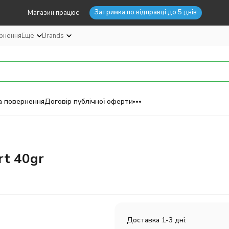
Затримка по відправці до 5 днів
Магазин працює
ернення
Ещё
Brands
а повернення
Договір публічної оферти
rt 40gr
Доставка 1-3 дні: