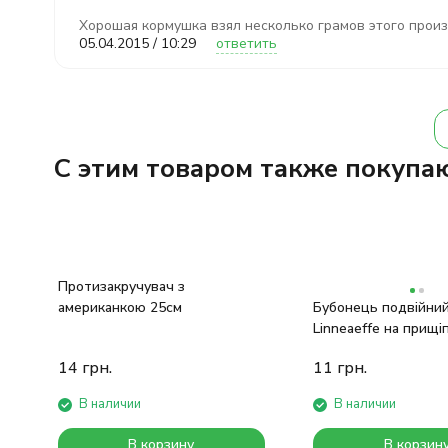
Хорошая кормушка взял несколько грамов этого произ
05.04.2015 / 10:29
ответить
C этим товаром также покупа
Протизакручувач з
американкою 25см
Бубонець подвійни
Linneaeffe на прищі
світляк
14
грн.
11
грн.
В наличии
В наличии
В корзину
В корзин