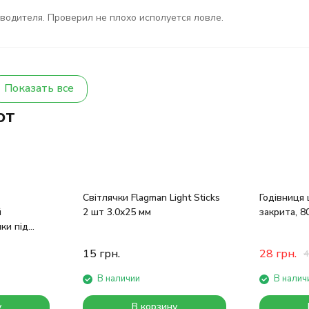
водителя. Проверил не плохо исполуется ловле.
Показать все
ют
Світлячки Flagman Light Sticks
Годівниця
й
2 шт 3.0x25 мм
закрита, 8
пки під
15
грн.
28
грн.
4
В наличии
В налич
у
В корзину