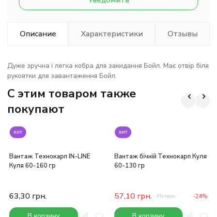
Уведомить
Описание
Характеристики
Отзывы
Дуже зручна і легка кобра для закидання Бойл. Має отвір біля
рукоятки для завантаження Бойл.
C этим товаром также
покупают
хит
хит
Вантаж Технокарп IN-LINE
Вантаж бічній Технокарп Куля
Куля 60-160 гр
60-130 гр
63,30
грн.
57,10
грн.
75
грн.
-24%
В корзину
В корзину