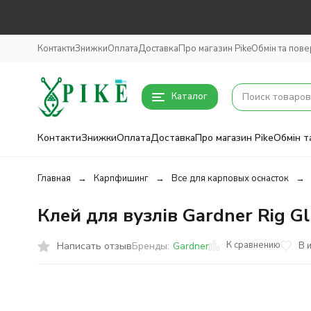
Контакти
Знижки
Оплата
Доставка
Про магазин Pike
Обмін та пов
Каталог
Контакти
Знижки
Оплата
Доставка
Про магазин Pike
Обмін т
Главная
Карпфишинг
Все для карповых оснасток
Клей для вузлів Gardner Rig G
К сравнению
Написать отзыв
В 
Бренды:
Gardner