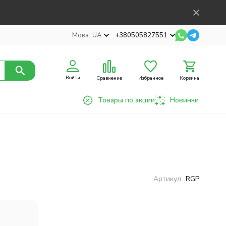
Мова:
UA
+380505827551
Войти
Сравнение
Избранное
Корзина
Товары по акции
Новинки
Артикул:
RGP