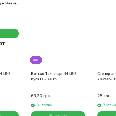
gle Sleeves
у
ют
хит
N-LINE
Вантаж Технокарп IN-LINE
Стопор дл
Куля 60-160 гр
«Зигзаг» 8
63,30
грн.
25
грн.
В наличии
В налич
у
В корзину