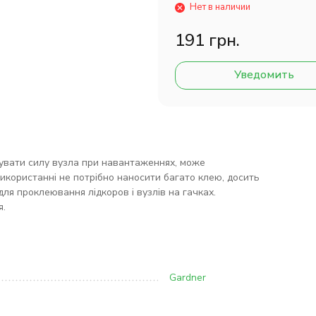
Нет в наличии
191 грн.
Уведомить
шувати силу вузла при навантаженнях, може
 використанні не потрібно наносити багато клею, досить
ь для проклеювання лідкоров і вузлів на гачках.
я.
Gardner