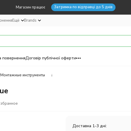
Затримка по відправці до 5 днів
Магазин працює
ернення
Ещё
Brands
а повернення
Договір публічної оферти
Монтажные инструменты
↓
lue
избранное
Доставка 1-3 дні: