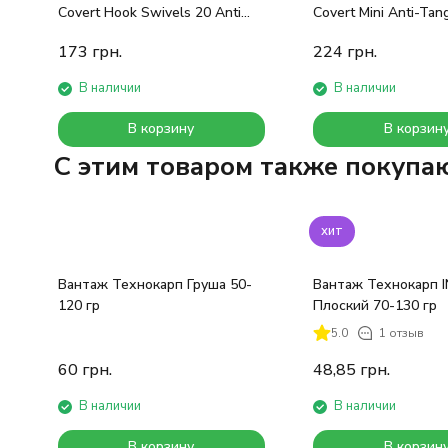
Covert Hook Swivels 20 Anti
Covert Mini Anti-Tan
Glare
C-Thru Green
173
грн.
224
грн.
В наличии
В наличии
В корзину
В корзин
C этим товаром также покупа
хит
Вантаж Технокарп Груша 50-
Вантаж Технокарп I
120 гр
Плоский 70-130 гр
5.0
1 отзыв
60
грн.
48,85
грн.
В наличии
В наличии
В корзину
В корзин