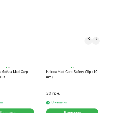
я бойла Mad Carp
Кліпса Mad Carp Safety Clip (10
В
0шт
шт.)
П
30
грн.
5
ии
В наличии
В корзину
В корзину