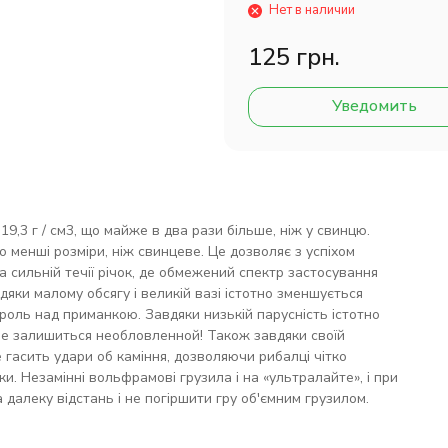
Нет в наличии
125 грн.
Уведомить
,3 г / см3, що майже в два рази більше, ніж у свинцю.
 менші розміри, ніж свинцеве. Це дозволяє з успіхом
на сильній течії річок, де обмежений спектр застосування
яки малому обсягу і великій вазі істотно зменшується
роль над приманкою. Завдяки низькій парусність істотно
 не залишиться необловленной! Також завдяки своїй
 гасить удари об каміння, дозволяючи рибалці чітко
и. Незамінні вольфрамові грузила і на «ультралайте», і при
 далеку відстань і не погіршити гру об'ємним грузилом.