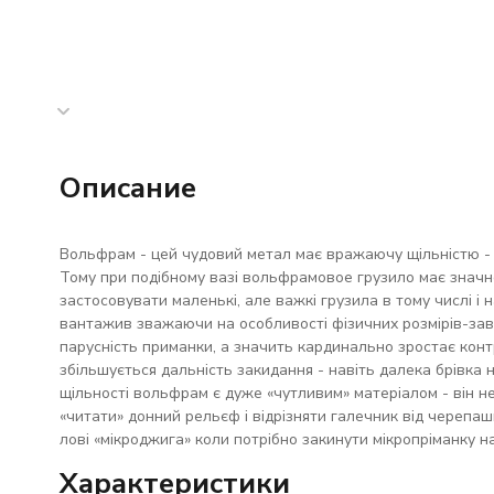
Описание
Вольфрам - цей чудовий метал має вражаючу щільністю - 19
Тому при подібному вазі вольфрамовое грузило має значно
застосовувати маленькі, але важкі грузила в тому числі і 
вантажив зважаючи на особливості фізичних розмірів-завд
парусність приманки, а значить кардинально зростає конт
збільшується дальність закидання - навіть далека брівка
щільності вольфрам є дуже «чутливим» матеріалом - він не
«читати» донний рельєф і відрізняти галечник від черепашк
лові «мікроджига» коли потрібно закинути мікропріманку на
Характеристики