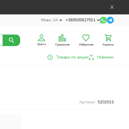
Мова:
UA
+380505827551
Войти
Сравнение
Избранное
Корзина
Товары по акции
Новинки
Артикул:
5202015