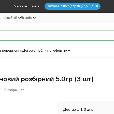
Затримка по відправці до 5 днів
Магазин працює
ернення
Ещё
Brands
а повернення
Договір публічної оферти
овий розбірний 5.0гр (3 шт)
В избранное
Доставка 1-3 дні: