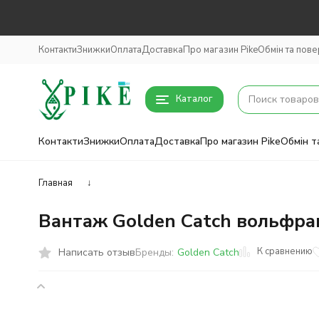
Контакти
Знижки
Оплата
Доставка
Про магазин Pike
Обмін та пов
Каталог
Контакти
Знижки
Оплата
Доставка
Про магазин Pike
Обмін т
Главная
↓
Вантаж Golden Catch вольфрам
К сравнению
Написать отзыв
Бренды:
Golden Catch