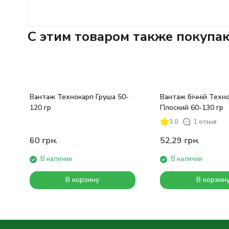
C этим товаром также покупа
Вантаж Технокарп Груша 50-
Вантаж бічній Техн
120 гр
Плоский 60-130 гр
3.0
1 отзыв
60
грн.
52,29
грн.
В наличии
В наличии
В корзину
В корзин