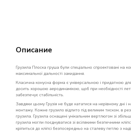
Описание
Грузила Плоска груша були спеціально спроектовані на ко
максимальної дальності закидання.
Класична конусна форма є універсальною і придатною для 
досить хорошою аеродинамікою, щоб при необхідності летіт
забезпечує стабільність.
Завдяки цьому Грузія не буде кататися на нерівному дні і
монтажу. Кожне грузило відлито під великим тиском, в рез
грузила. Грузила оснащені унікальним вертлюгом зі збільш
грузила могли поєднуватися зі всілякими безпечними кліпс
кріпиться до кліпсі безпосередньо на сталеву петлю з наді