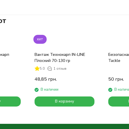
ют
хит
окарп
Вантаж Технокарп IN-LINE
Безопасная клипса Roc
Плоский 70-130 гр
Tackle
5.0
1 отзыв
48,85
грн.
50
грн.
В наличии
В налич
у
В корзину