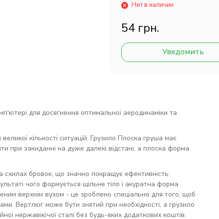
Нет в наличии
54 грн.
Уведомить
мп'ютері для досягнення оптимальної аеродинаміки та
великої кількості ситуацій. Грузило Плоска груша має
и при закиданні на дуже далекі відстані, а плоска форма
 на схилах бровок, що значно покращує ефективність
ультаті чого формується щільне тіло і акуратна форма
еним верхнім вухом - це зроблено спеціально для того, щоб
ами. Вертлюг може бути знятий при необхідності, а грузило
йної нержавіючої сталі без будь-яких додаткових коштів.