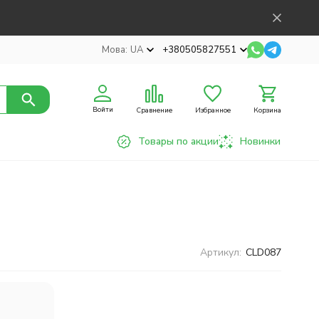
Мова:
UA
+380505827551
Войти
Сравнение
Избранное
Корзина
Товары по акции
Новинки
Артикул:
CLD087