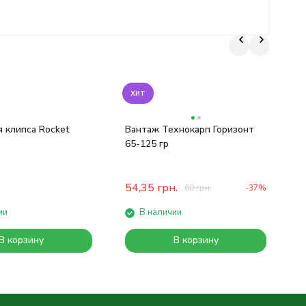
хит
ket
Вантаж Технокарп Горизонт
65-125 гр
54,35
грн.
60
грн.
-37%
ии
В наличии
В корзину
В корзину