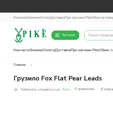
Контакти
Знижки
Оплата
Доставка
Про магазин Pike
Обмін та пов
Каталог
Контакти
Знижки
Оплата
Доставка
Про магазин Pike
Обмін т
Главная
↓
Грузило Fox Flat Pear Leads
К сравнению
Написать отзыв
В избр
Бренды:
Fox