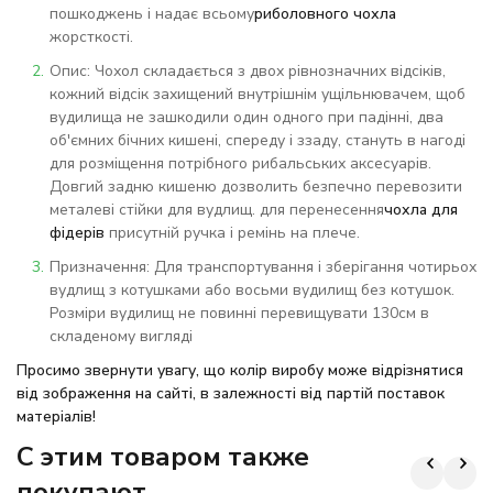
пошкоджень і надає всьому
риболовного чохла
жорсткості.
Опис: Чохол складається з двох рівнозначних відсіків,
кожний відсік захищений внутрішнім ущільнювачем, щоб
вудилища не зашкодили один одного при падінні, два
об'ємних бічних кишені, спереду і ззаду, стануть в нагоді
для розміщення потрібного рибальських аксесуарів.
Довгий задню кишеню дозволить безпечно перевозити
металеві стійки для вудлищ. для перенесення
чохла для
фідерів
присутній ручка і ремінь на плече.
Призначення: Для транспортування і зберігання чотирьох
вудлищ з котушками або восьми вудилищ без котушок.
Розміри вудилищ не повинні перевищувати 130см в
складеному вигляді
Просимо звернути увагу, що колір виробу може відрізнятися
від зображення на сайті, в залежності від партій поставок
матеріалів!
C этим товаром также
покупают