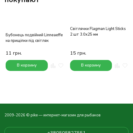
Світлячки Flagman Light Sticks
2 шт 3.0x25 мм
Бубонець подвійний Linneaeffe
на прищіпки під світляк
11
грн.
15
грн.
В корзину
В корзину
2009-2026 © pike — интернет-магазин для рыбаков