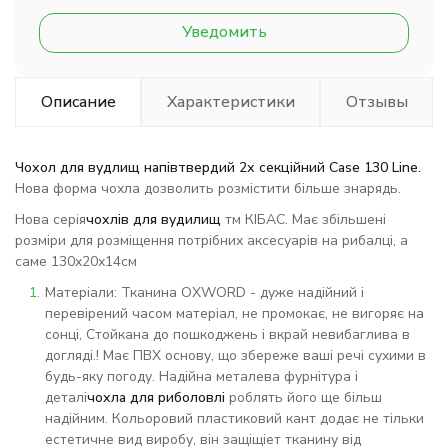
Уведомить
Описание
Характеристики
Отзывы
Чохол для вудлищ напівтвердий 2х секційний Case 130 Line.
Нова форма чохла дозволить розмістити більше знарядь.
Нова серія
чохлів для вудилищ
тм КІБАС. Має збільшені
розміри для розміщення потрібних аксесуарів на рибалці, а
саме 130х20х14см
Матеріали: Тканина OXWORD - дуже надійний і
перевірений часом матеріал, не промокає, не вигоряє на
сонці, Стойкана до пошкоджень і вкрай невибаглива в
догляді.! Має ПВХ основу, що збереже ваші речі сухими в
будь-яку погоду. Надійна металева фурнітура і
деталі
чохла для риболовлі
роблять його ще більш
надійним. Кольоровий пластиковий кант додає не тільки
естетичне вид виробу, він защіщіет тканину від