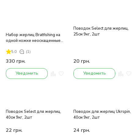
Поводок Select для жерлиц,
25см 9кг, 2шт
Набор жерлиц Bratfishing на
одной ножке неоснащенные
12 шт.
5.0
(1)
330
грн.
20
грн.
Уведомить
Уведомить
Поводок Select для жерлиц,
Поводок для жерлиц Ukrspin,
40см 9кг, 2шт
40см 9кг, 2шт
22
грн.
24
грн.