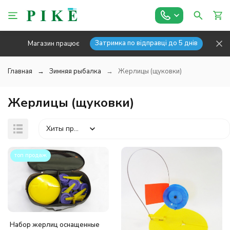
Затримка по відправці до 5 днів
Магазин працює
Главная
Зимняя рыбалка
Жерлицы (щуковки)
Жерлицы (щуковки)
Хиты продаж
топ продаж
покупателей
Набор жерлиц оснащенные