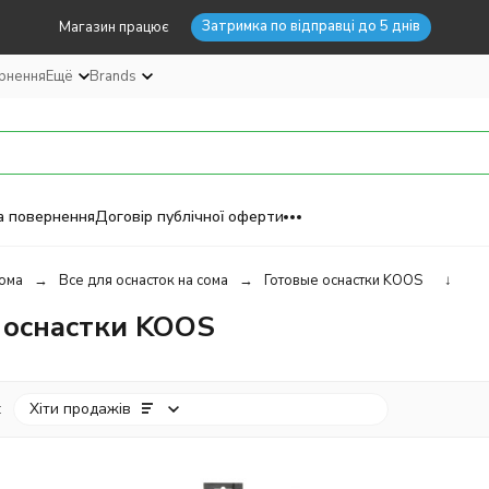
Затримка по відправці до 5 днів
Магазин працює
ернення
Ещё
Brands
а повернення
Договір публічної оферти
ома
Все для оснасток на сома
Готовые оснастки KOOS
↓
 оснастки KOOS
:
Хіти продажів