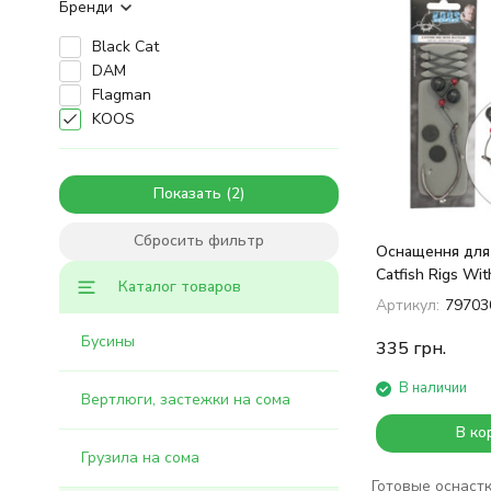
Бренди
Black Cat
DAM
Flagman
KOOS
Показать
Сбросить фильтр
Оснащення для
Catfish Rigs Wit
Каталог товаров
Артикул:
79703
Бусины
335
грн.
В наличии
Вертлюги, застежки на сома
В ко
Грузила на сома
Готовые оснастки