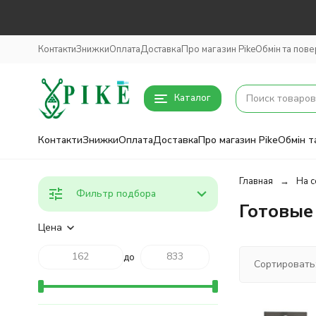
Контакти
Знижки
Оплата
Доставка
Про магазин Pike
Обмін та пов
Каталог
Контакти
Знижки
Оплата
Доставка
Про магазин Pike
Обмін т
Главная
На с
Фильтр подбора
Готовые
Цена
до
Сортировать