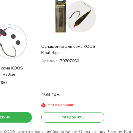
Оснащення для сома KOOS
Float Rigs
Артикул:
79707060
 сома KOOS
h Rattler
060
468
грн.
Нет в наличии
рзину
Уведомить
 KOOS купити з доставкойю по Києву, Одесі, Дніпру, Львову, Вінниц