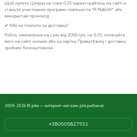
Щоб купити Шнуры на сома 0,35 зарееструйтесь на сайті и
станьте участником програми лояльностя "Я РЫБАК" або
використай промокод.
✔ КЯк не платити за доставку?
Робіть замовлення на суму від 2000 грн, на 0,35, сплачуйте
його на сайті онлайн або на картку Приватбанку і доставку
зробимо безкоштовною
2009-2026 © pike — интернет-магазин для рыбаков
+380505827551