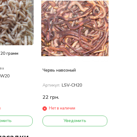
покупателей
20 грамм
ва
Червь навозный
OW20
Артикул:
LSV-CH20
22
грн.
и
Нет в наличии
омить
Уведомить