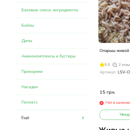
Базовые смеси, ингридиенты
Бойлы
Дипы
Опарыш живой 
Аминокомплексы и бустеры
5.0
2 отзы
Прикормки
Артикул:
LSV-
Насадки
15
грн.
Пеллетс
Нет в наличи
Увед
Ещё