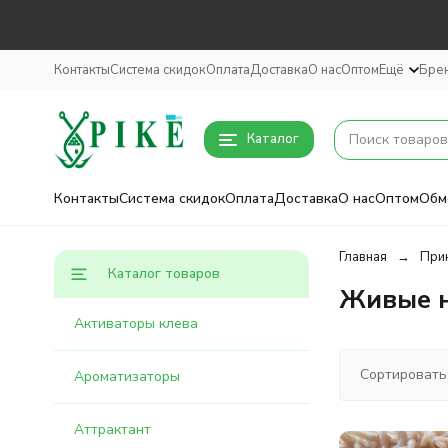
Контакты
Система скидок
Оплата
Доставка
О нас
Оптом
Ещё
Бре
Каталог
Контакты
Система скидок
Оплата
Доставка
О нас
Оптом
Обм
Главная
Прик
Каталог товаров
Живые н
Активаторы клева
Сортировать
Ароматизаторы
Аттрактант