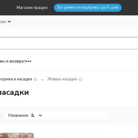
Затримка по відправці до 5 днів
Магазин працює
нды
ен и возврат
ормки и насадки
Живые насадки
асадки
:
Название