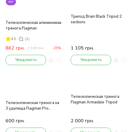
хит
Трипод Brain Black Tripod 2
sections
Телескопическая алюминевая
тренога Flagman
4.0
(1)
862
грн.
1 105
грн.
1 149
грн.
-25%
Уведомить
Уведомить
Телескопическая тренога
Flagman Armadale Tripod
Телескопическая тренога на
3 удилища Flagman Pro
Tripod
600
грн.
2 000
грн.