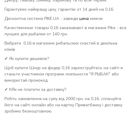
Дніпру, Львову, Вінниці, Харькову та по всій Україні.
Гарантуємо найкращу ціну, гарантію от 14 дней на 0,16.
Дисконтна система PIKE.UA - завжди
цена
нижче.
Качественные товары 0,16 заказывают в магазине Pike - все
лучшее для рыбалки от 140 грн.
Вибрати 0,16 в магазине рибальских снастей в декілька
кліків
✔ Як купити дешевле?
Щоб купити Шнур на фидер 0,16 зарееструйтесь на сайті и
станьте участником програми лояльностя "Я РЫБАК" або
використай промокод.
✔ КЯк не платити за доставку?
Робіть замовлення на суму від 2000 грн, на 0,16, сплачуйте
його на сайті онлайн або на картку Приватбанку і доставку
зробимо безкоштовною