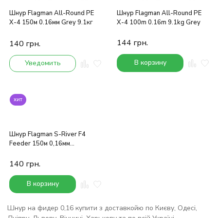
Шнур Flagman All-Round PE
Шнур Flagman All-Round PE
X-4 150м 0.16мм Grey 9.1кг
X-4 100m 0.16m 9.1kg Grey
144
грн.
140
грн.
В корзину
Уведомить
хит
Шнур Flagman S-River F4
Feeder 150м 0,16мм
9,1kg/20lb
140
грн.
В корзину
Шнур на фидер 0,16 купити з доставкойю по Києву, Одесі,