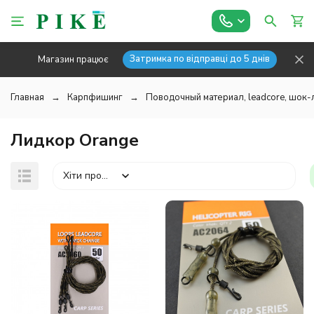
Затримка по відправці до 5 днів
Магазин працює
Главная
Карпфишинг
Поводочный материал, leadcore, шок
Лидкор Orange
Хіти продажів