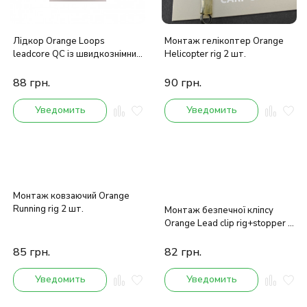
Лідкор Orange Loops
Монтаж гелікоптер Orange
leadcore QC із швидкознімним
Helicopter rig 2 шт.
вертлюгом 3 шт.
88
грн.
90
грн.
Уведомить
Уведомить
Монтаж ковзаючий Orange
Running rig 2 шт.
Монтаж безпечної кліпсу
Orange Lead clip rig+stopper 2
шт.
85
грн.
82
грн.
Уведомить
Уведомить