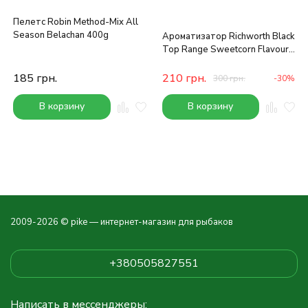
Пелетс Robin Method-Mix All
Season Belachan 400g
Ароматизатор Richworth Black
Top Range Sweetcorn Flavour
50ml
185
грн.
210
грн.
300
грн.
-30%
В корзину
В корзину
2009-2026 © pike — интернет-магазин для рыбаков
+380505827551
Написать в мессенджеры: