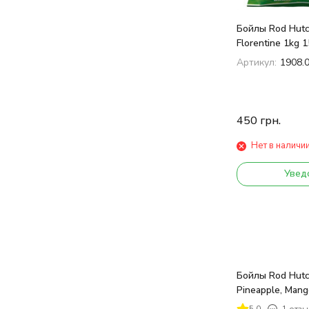
Бойлы Rod Hutc
Florentine 1kg 
Артикул:
1908.
450
грн.
Нет в наличи
Увед
Бойлы Rod Hutc
Pineapple, Mang
1kg 14mm
5.0
1 отзы