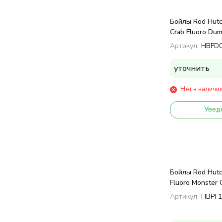
Бойлы Rod Hutc
Crab Fluoro Dum
12mm 60g
Артикул:
HBFD
уточнить
Нет в наличи
Увед
Бойлы Rod Hutc
Fluoro Monster
Артикул:
HBPF1