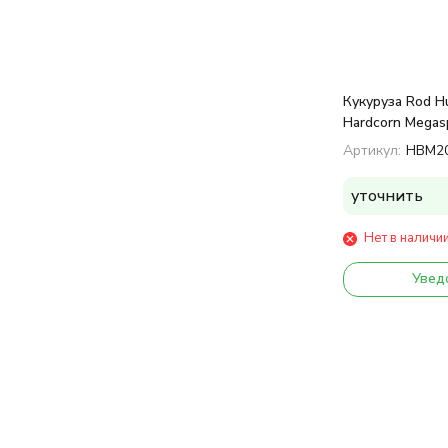
Кукуруза Rod H
Hardcorn Megas
Артикул:
HBM2
уточнить
Нет в наличи
Увед