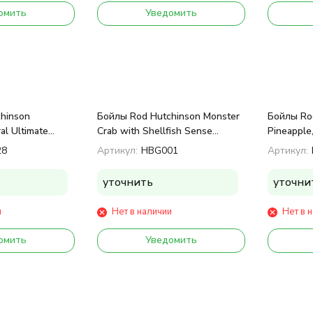
омить
Уведомить
hinson
Бойлы Rod Hutchinson Monster
Бойлы Ro
al Ultimate
Crab with Shellfish Sense
Pineapple
g 20 mm
Appeal 15mm 1kg
1kg 20 m
28
Артикул:
HBG001
Артикул:
уточнить
уточни
и
Нет в наличии
Нет в 
омить
Уведомить