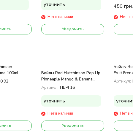
уточнить
450
грн.
и
Нет в наличии
Нет в 
омить
Уведомить
hinson
Бойлы Ro
eme 100ml
Бойлы Rod Hutchinson Pop Up
Fruit Fre
Pinneaple Mango & Banana
00.92
Артикул:
15mm 60gr
Артикул:
HBPF16
уточнить
уточни
и
Нет в наличии
Нет в 
омить
Уведомить