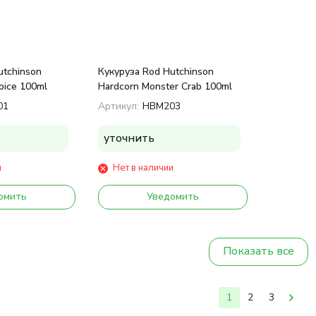
utchinson
Кукуруза Rod Hutchinson
pice 100ml
Hardcorn Monster Crab 100ml
01
Артикул:
HBM203
уточнить
и
Нет в наличии
омить
Уведомить
Показать все
1
2
3