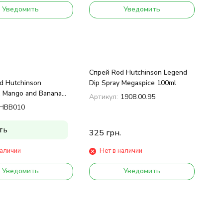
Уведомить
Уведомить
Спрей Rod Hutchinson Legend
d Hutchinson
Dip Spray Megaspice 100ml
, Mango and Banana
Артикул:
1908.00.95
m
HBB010
ть
325
грн.
наличии
Нет в наличии
Уведомить
Уведомить