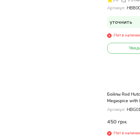
Артикул:
HBB0
уточнить
Нет в наличи
Увед
Бойлы Rod Hutc
Megaspice with 
Spice Blend 1k
Артикул:
HBG0
450
грн.
Нет в наличи