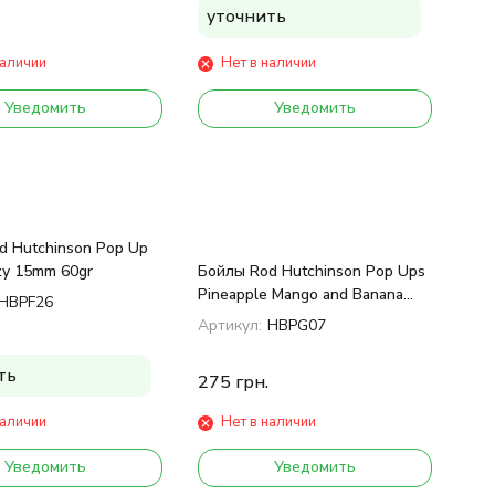
уточнить
наличии
Нет в наличии
Уведомить
Уведомить
d Hutchinson Pop Up
nzy 15mm 60gr
Бойлы Rod Hutchinson Pop Ups
Pineapple Mango and Banana
HBPF26
14mm 60gr
Артикул:
HBPG07
ть
275
грн.
наличии
Нет в наличии
Уведомить
Уведомить