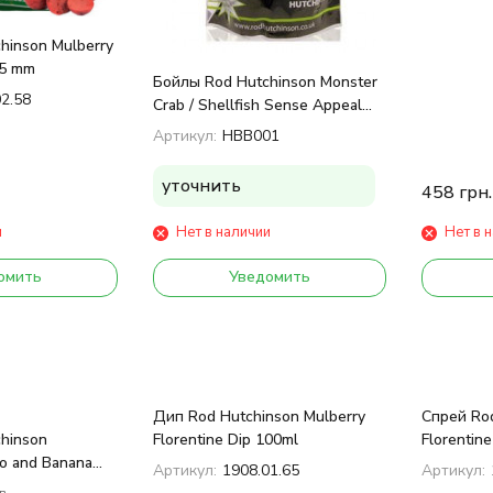
hinson Mulberry
15 mm
Бойлы Rod Hutchinson Monster
02.58
Crab / Shellfish Sense Appeal
1kg 14 mm
Артикул:
HBB001
уточнить
458
грн.
и
Нет в наличии
Нет в 
омить
Уведомить
Дип Rod Hutchinson Mulberry
Спрей Rod
hinson
Florentine Dip 100ml
Florentin
o and Banana
Артикул:
1908.01.65
Артикул:
в