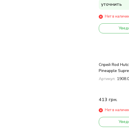
уточнить
Нет в наличи
Увед
Спрей Rod Hutc
Pineapple Supr
Артикул:
1908.
413
грн.
Нет в наличи
Увед