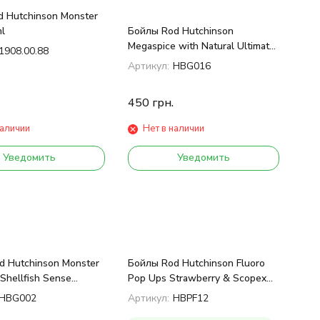
 Hutchinson Monster
l
Бойлы Rod Hutchinson
Megaspice with Natural Ultimate
1908.00.88
Spice Blend 1kg 20 mm
Артикул:
HBG016
450
грн.
наличии
Нет в наличии
Уведомить
Уведомить
d Hutchinson Monster
Бойлы Rod Hutchinson Fluoro
 Shellfish Sense
Pop Ups Strawberry & Scopex
0mm 1kg
15mm
HBG002
Артикул:
HBPF12