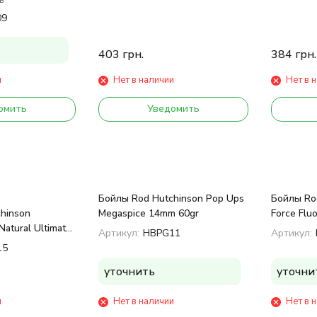
09
403
грн.
384
грн.
и
Нет в наличии
Нет в 
омить
Уведомить
Бойлы Rod Hutchinson Pop Ups
Бойлы Ro
hinson
Megaspice 14mm 60gr
Force Flu
Natural Ultimate
Артикул:
HBPG11
Артикул:
g 14 mm
15
уточнить
уточни
и
Нет в наличии
Нет в 