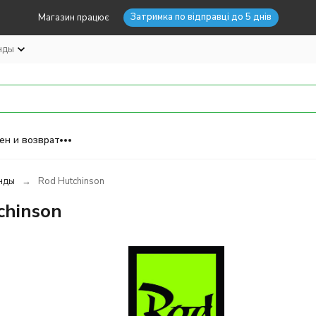
Затримка по відправці до 5 днів
Магазин працює
нды
ен и возврат
нды
Rod Hutchinson
chinson