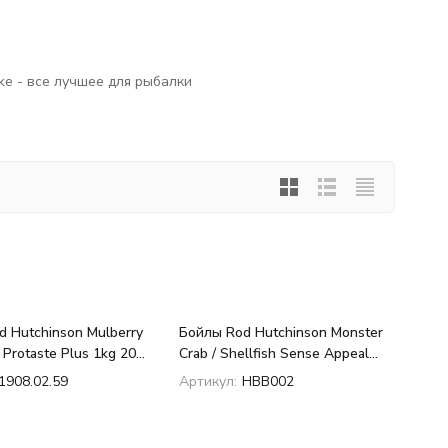
ke - все лучшее для рыбалки
 Hutchinson Mulberry
Бойлы Rod Hutchinson Monster
 Protaste Plus 1kg 20
Crab / Shellfish Sense Appeal
1kg 20 mm
1908.02.59
Артикул:
HBB002