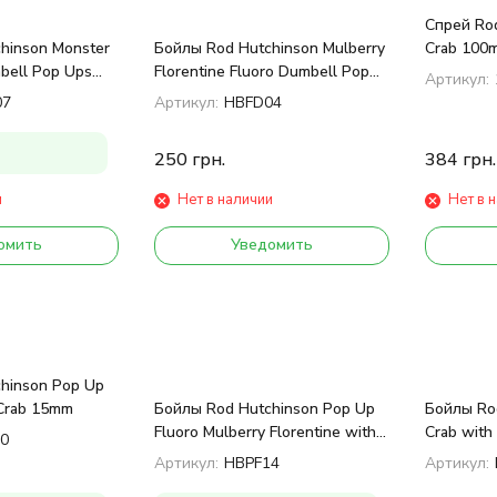
Спрей Rod
hinson Monster
Бойлы Rod Hutchinson Mulberry
Crab 100m
bell Pop Ups
Florentine Fluoro Dumbell Pop
Артикул:
Ups 12mm 60g
07
Артикул:
HBFD04
250
грн.
384
грн.
и
Нет в наличии
Нет в 
омить
Уведомить
hinson Pop Up
 Crab 15mm
Бойлы Rod Hutchinson Pop Up
Бойлы Ro
Fluoro Mulberry Florentine with
Crab with
0
Protaste Plus 15mm
Appeal 2
Артикул:
HBPF14
Артикул: