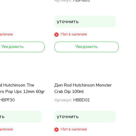
Артикул:
HBPG05
уточнить
наличии
Нет в наличии
Уведомить
Уведомить
d Hutchinson The
Дип Rod Hutchinson Monster
oro Pop Ups 12mm 60gr
Crab Dip 100ml
HBPF30
Артикул:
HBBD01
ть
уточнить
наличии
Нет в наличии