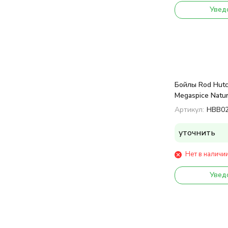
Увед
Бойлы Rod Hutc
Megaspice Natur
Spice Blend 1k
Артикул:
HBB0
уточнить
Нет в наличи
Увед