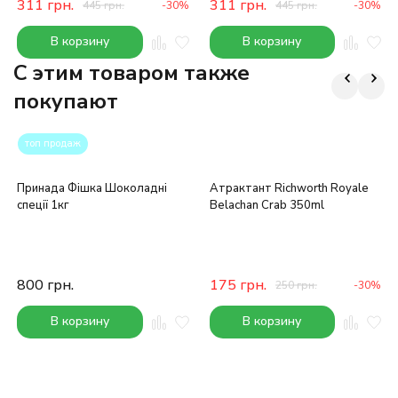
311
грн.
311
грн.
445
грн.
-30%
445
грн.
-30%
В корзину
В корзину
C этим товаром также
покупают
топ продаж
Принада Фішка Шоколадні
Атрактант Richworth Royale
спеції 1кг
Belachan Crab 350ml
800
грн.
175
грн.
250
грн.
-30%
В корзину
В корзину