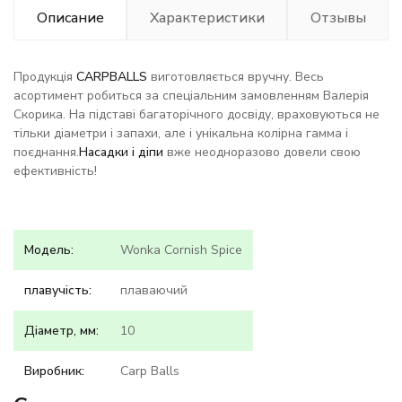
Описание
Характеристики
Отзывы
Продукція
CARPBALLS
виготовляється вручну. Весь
асортимент робиться за спеціальним замовленням Валерія
Скорика. На підставі багаторічного досвіду, враховуються не
тільки діаметри і запахи, але і унікальна колірна гамма і
поєднання.
Насадки і діпи
вже неодноразово довели свою
ефективність!
Модель:
Wonka Cornish Spice
плавучість:
плаваючий
Діаметр, мм:
10
Виробник:
Carp Balls