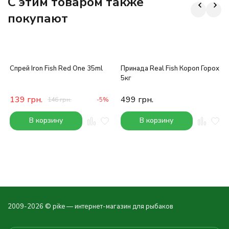
C этим товаром также
покупают
Спрей Iron Fish Red One 35ml
Принада Real Fish Короп Горох
5кг
139
грн.
499
грн.
146
грн.
-5%
В корзину
В корзину
2009-2026 © pike — интернет-магазин для рыбаков