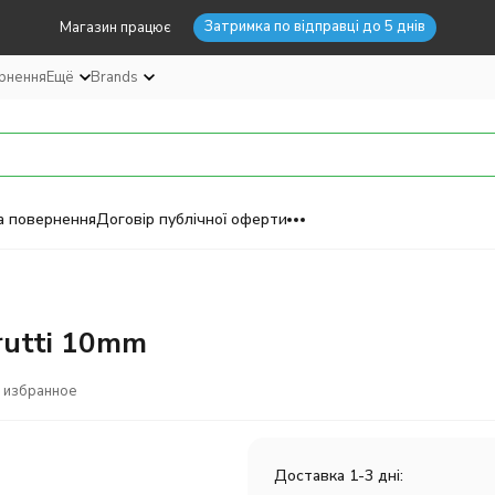
Затримка по відправці до 5 днів
Магазин працює
ернення
Ещё
Brands
а повернення
Договір публічної оферти
Frutti 10mm
 избранное
Доставка 1-3 дні: