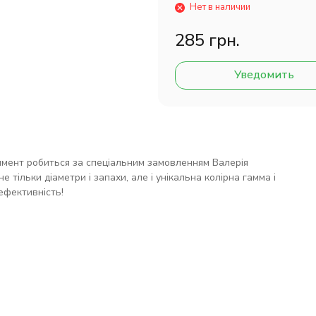
Нет в наличии
285 грн.
Уведомить
имент робиться за спеціальним замовленням Валерія
е тільки діаметри і запахи, але і унікальна колірна гамма і
фективність!