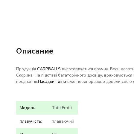
Описание
Продукція
CARPBALLS
виготовляється вручну. Весь асорт
Скорика. На підставі багаторічного досвіду, враховуються н
поєднання.
Насадки і діпи
вже неодноразово довели свою е
Модель:
Tutti Frutti
плавучість:
плаваючий