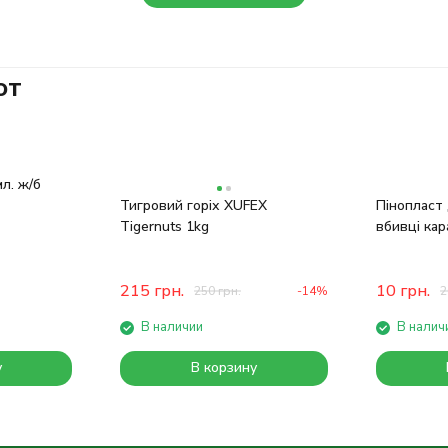
ют
л. ж/б
Тигровий горіх XUFEX
Пінопласт 
Tigernuts 1kg
вбивці кар
215
грн.
10
грн.
250
грн.
-14%
2
В наличии
В налич
у
В корзину