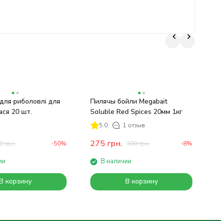
для риболовлі для
Пилячы бойли Megabait
П
ася 20 шт.
Soluble Red Spices 20мм 1кг
5
5.0
1 отзыв
275
грн.
0
грн.
-50%
300
грн.
-8%
ии
В наличии
В корзину
В корзину