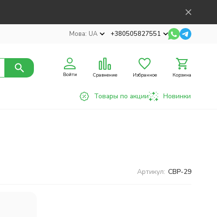
Мова:
UA
+380505827551
Войти
Сравнение
Избранное
Корзина
Товары по акции
Новинки
Артикул:
CBP-29