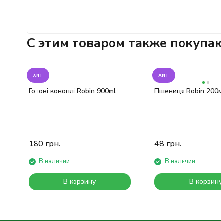
C этим товаром также покупа
хит
хит
Готові коноплі Robin 900ml
Пшениця Robin 200м
180
грн.
48
грн.
В наличии
В наличии
В корзину
В корзин