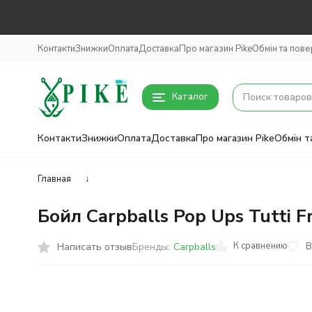
Контакти
Знижки
Оплата
Доставка
Про магазин Pike
Обмін та пов
Каталог
Контакти
Знижки
Оплата
Доставка
Про магазин Pike
Обмін т
Главная
↓
Бойл Carpballs Pop Ups Tutti 
К сравнению
Написать отзыв
В
Бренды:
Carpballs