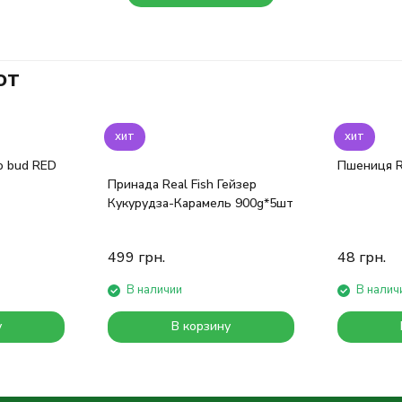
ют
хит
хит
bo bud RED
Пшениця R
Принада Real Fish Гейзер
Кукурудза-Карамель 900g*5шт
499
грн.
48
грн.
В наличии
В налич
у
В корзину