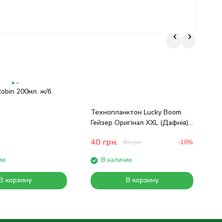
obin 200мл. ж/б
Д
Технопланктон Lucky Boom
F
Гейзер Оригінал XXL (Дафнія)
3х75
40
грн.
49
грн.
-18%
ии
В наличии
В корзину
В корзину