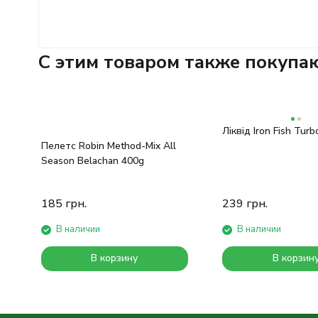
C этим товаром также покупа
Ліквід Iron Fish Tur
Пелетс Robin Method-Mix All
Season Belachan 400g
185
грн.
239
грн.
В наличии
В наличии
В корзину
В корзин