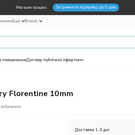
Затримка по відправці до 5 днів
Магазин працює
ернення
Ещё
Brands
а повернення
Договір публічної оферти
ry Florentine 10mm
 избранное
Доставка 1-3 дні: