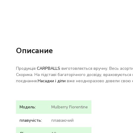
Описание
Продукція
CARPBALLS
виготовляється вручну. Весь асорт
Скорика. На підставі багаторічного досвіду, враховуються н
поєднання.
Насадки і діпи
вже неодноразово довели свою е
Модель:
Mulberry Fiorentine
плавучість:
плаваючий