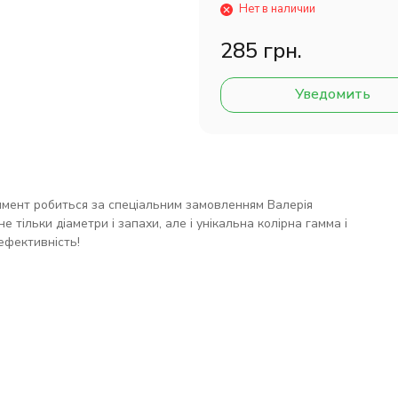
Нет в наличии
285 грн.
Уведомить
имент робиться за спеціальним замовленням Валерія
е тільки діаметри і запахи, але і унікальна колірна гамма і
фективність!