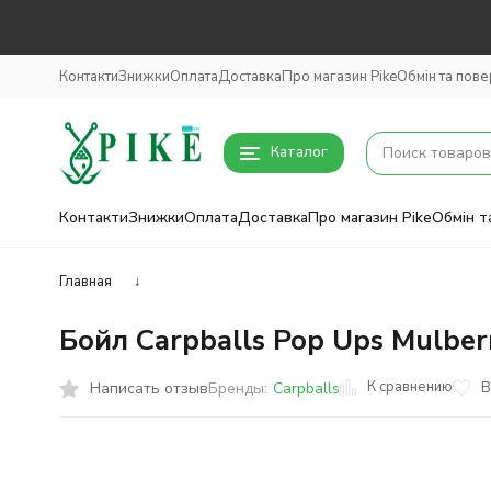
Контакти
Знижки
Оплата
Доставка
Про магазин Pike
Обмін та пов
Каталог
Контакти
Знижки
Оплата
Доставка
Про магазин Pike
Обмін т
Главная
↓
Бойл Carpballs Pop Ups Mulber
К сравнению
Написать отзыв
В
Бренды:
Carpballs