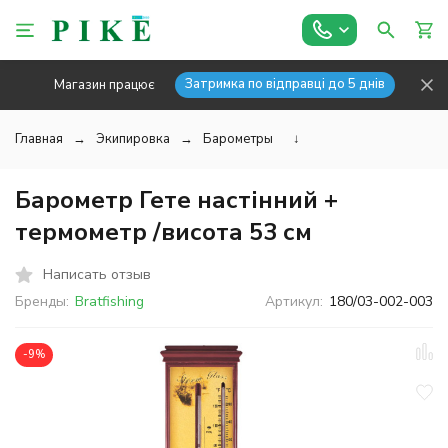
Затримка по відправці до 5 днів
Магазин працює
Главная
Экипировка
Барометры
↓
Барометр Гете настінний +
термометр /висота 53 см
Написать отзыв
Бренды:
Bratfishing
Артикул:
180/03-002-003
-9%