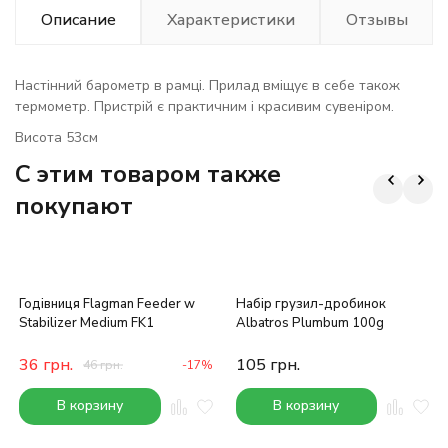
Описание
Характеристики
Отзывы
Настінний барометр в рамці. Прилад вміщує в себе також
термометр. Пристрій є практичним і красивим сувеніром.
Висота 53см
C этим товаром также
покупают
Годівниця Flagman Feeder w
Набір грузил-дробинок
Stabilizer Medium FK1
Albatros Plumbum 100g
36
грн.
105
грн.
46
грн.
-17%
В корзину
В корзину