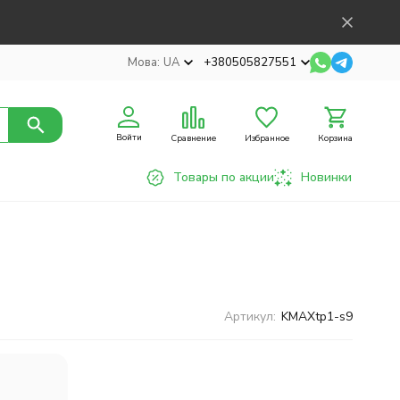
Мова:
UA
+380505827551
Войти
Сравнение
Избранное
Корзина
Товары по акции
Новинки
Артикул:
KMAXtp1-s9