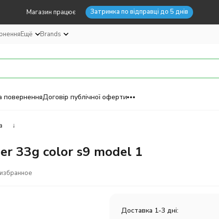
Затримка по відправці до 5 днів
Магазин працює
ернення
Ещё
Brands
а повернення
Договір публічної оферти
а
↓
er 33g color s9 model 1
 избранное
Доставка 1-3 дні: