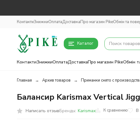
Контакти
Знижки
Оплата
Доставка
Про магазин Pike
Обмін та пов
Каталог
Контакти
Знижки
Оплата
Доставка
Про магазин Pike
Обмін т
Главная
Архив товаров
Приманки снято с производств
Балансир Karismax Vertical Jigg
К сравнению
Написать отзыв
В
Бренды:
Karismax