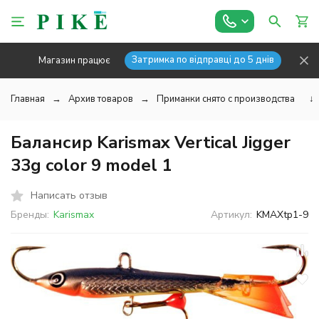
Затримка по відправці до 5 днів
Магазин працює
Главная
Архив товаров
Приманки снято с производства
↓
Балансир Karismax Vertical Jigger
33g color 9 model 1
Написать отзыв
Бренды:
Karismax
Артикул:
KMAXtp1-9