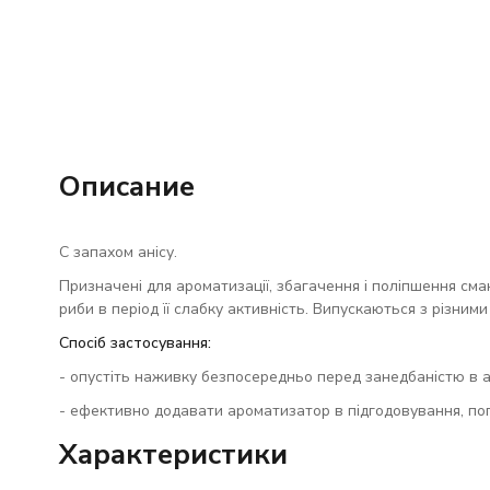
Описание
C запахом анісу.
Призначені для ароматизації, збагачення і поліпшення сма
риби в період її слабку активність. Випускаються з різним
Спосіб застосування:
- опустіть наживку безпосередньо перед занедбаністю в 
- ефективно додавати ароматизатор в підгодовування, поп
Характеристики