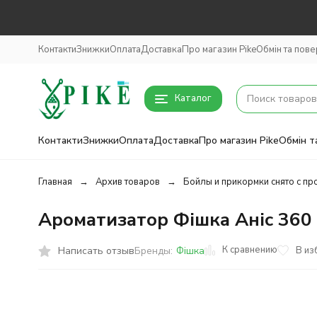
Контакти
Знижки
Оплата
Доставка
Про магазин Pike
Обмін та пов
Каталог
Контакти
Знижки
Оплата
Доставка
Про магазин Pike
Обмін т
Главная
Архив товаров
Бойлы и прикормки снято с пр
Ароматизатор Фішка Аніс 360
К сравнению
Написать отзыв
В из
Бренды:
Фішка