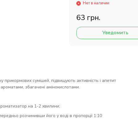
Нет в наличии
63 грн.
Уведомить
ку прикормових сумішей, підвищують активність і апетит
и ароматами, збагачені амінокислотами.
ароматизатор на 1-2 хвилини;
ередньо розчинивши його у воді в пропорції 1:10