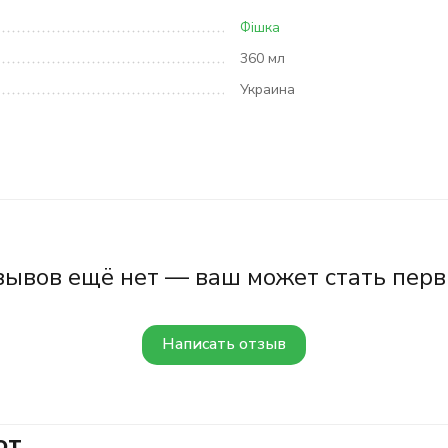
Фішка
360 мл
Украина
зывов ещё нет — ваш может стать перв
Написать отзыв
ют