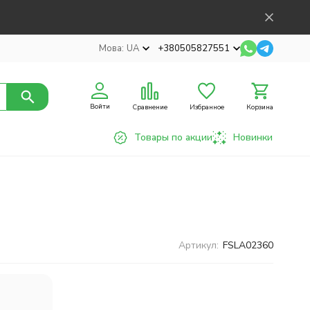
Мова:
UA
+380505827551
Войти
Сравнение
Избранное
Корзина
Товары по акции
Новинки
Артикул:
FSLA02360