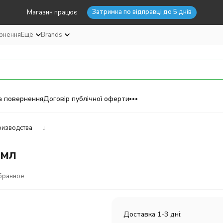
Затримка по відправці до 5 днів
Магазин працює
ернення
Ещё
Brands
а повернення
Договір публічної оферти
оизводства
↓
 мл
бранное
Доставка 1-3 дні: