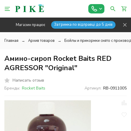
Затримка по відправці до 5 днів
Магазин працює
Главная
Архив товаров
Бойлы и прикормки снято с производ
Амино-сироп Rocket Baits RED
AGRESSOR "Original"
Написать отзыв
Бренды:
Rocket Baits
Артикул:
RB-0911005