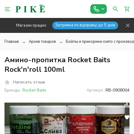
Затримка по відправці до 5 днів
Магазин працює
Главная
Архив товаров
Бойлы и прикормки снято с производ
Амино-пропитка Rocket Baits
Rock'n'roll 100ml
Написать отзыв
Бренды:
Rocket Baits
Артикул:
RB-0908004