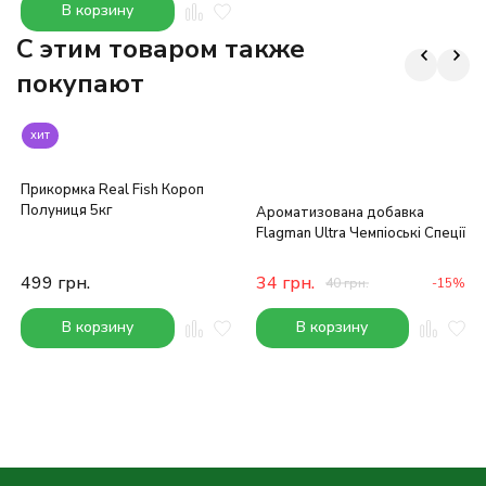
В корзину
C этим товаром также
покупают
хит
Прикормка Real Fish Короп
Полуниця 5кг
Ароматизована добавка
Flagman Ultra Чемпіоські Спеції
499
грн.
34
грн.
40
грн.
-15%
В корзину
В корзину