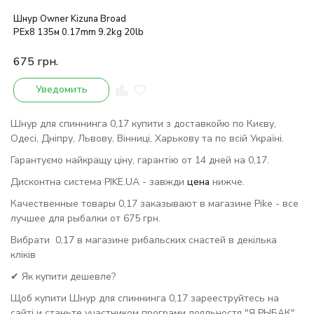
Шнур Owner Kizuna Broad
PEx8 135м 0.17mm 9.2kg 20lb
675
грн.
Уведомить
Шнур для спиннинга 0,17 купити з доставкойю по Києву,
Одесі, Дніпру, Львову, Вінниці, Харькову та по всій Україні.
Гарантуємо найкращу ціну, гарантію от 14 дней на 0,17.
Дисконтна система PIKE.UA - завжди
цена
нижче.
Качественные товары 0,17 заказывают в магазине Pike - все
лучшее для рыбалки от 675 грн.
Вибрати 0,17 в магазине рибальских снастей в декілька
кліків
✔ Як купити дешевле?
Щоб купити Шнур для спиннинга 0,17 зарееструйтесь на
сайті и станьте участником програми лояльностя "Я РЫБАК"