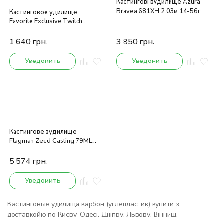
Кастингові вудилище Azura
Bravea 681XH 2.03м 14-56г
Кастинговое удилище
Favorite Exclusive Twitch
Special EXST-602M 1.83m 5-
21g 8-14lb
1 640
грн.
3 850
грн.
Уведомить
Уведомить
Кастингове вудилище
Flagman Zedd Сasting 79ML
2.36м 3-16г
5 574
грн.
Уведомить
Кастинговые удилища карбон (углепластик) купити з
доставкойю по Києву, Одесі, Дніпру, Львову, Вінниці,