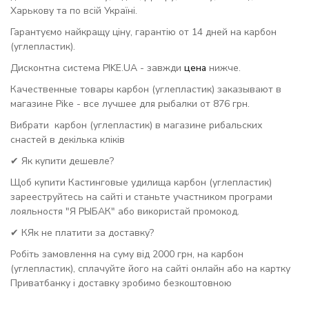
Харькову та по всій Україні.
Гарантуємо найкращу ціну, гарантію от 14 дней на карбон
(углепластик).
Дисконтна система PIKE.UA - завжди
цена
нижче.
Качественные товары карбон (углепластик) заказывают в
магазине Pike - все лучшее для рыбалки от 876 грн.
Вибрати карбон (углепластик) в магазине рибальских
снастей в декілька кліків
✔ Як купити дешевле?
Щоб купити Кастинговые удилища карбон (углепластик)
зарееструйтесь на сайті и станьте участником програми
лояльностя "Я РЫБАК" або використай промокод.
✔ КЯк не платити за доставку?
Робіть замовлення на суму від 2000 грн, на карбон
(углепластик), сплачуйте його на сайті онлайн або на картку
Приватбанку і доставку зробимо безкоштовною