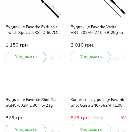
Вудилище Favorite Exclusive
Вудилище Favorite Varita
Twitch Special EXSTC-602M
VRT-702MH 2.10m 9-28g Fast
1.80m 7-21g
casting
1 150
грн.
2 010
грн.
Уведомить
Уведомить
Вудилище Favorite Shot Gun
Кастингові вудилище Favorite
SGNC-602M 1.80m 5-21g
Shot Gun SGNC-662MH 1.98m
Casting
7-28g
876
грн.
876
грн.
960
грн.
-9%
Уведомить
Уведомить